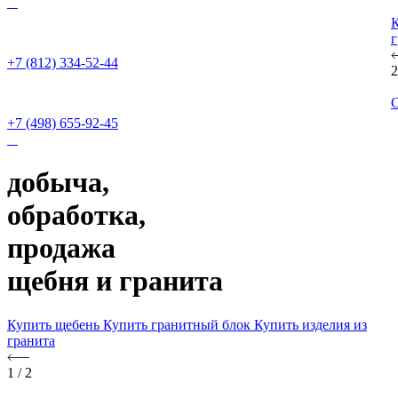
Главный офис Санкт-Петербург
г
+7 (812) 334-52-44
Филиал Москва
С
+7 (498) 655-92-45
добыча,
обработка,
продажа
щебня и гранита
Купить щебень
Купить гранитный блок
Купить изделия из
гранита
1
/
2