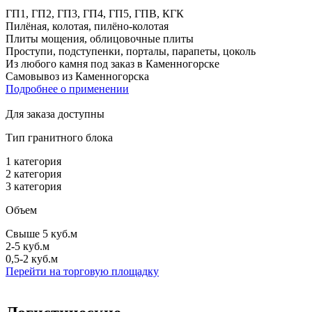
ГП1, ГП2, ГП3, ГП4, ГП5, ГПВ, КГК
Пилёная, колотая, пилёно-колотая
Плиты мощения, облицовочные плиты
Проступи, подступенки, порталы, парапеты, цоколь
Из любого камня под заказ в Каменногорске
Самовывоз из Каменногорска
Подробнее о применении
Для заказа доступны
Тип гранитного блока
1 категория
2 категория
3 категория
Объем
Свыше 5 куб.м
2-5 куб.м
0,5-2 куб.м
Перейти на торговую площадку