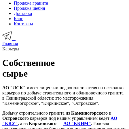
Продажа гранита
Продажа щебня
Доставка
Блог
Контакты
Главная
Карьеры
Собственное
сырье
АО "ЛСК"
имеет лицензии недропользователя на несколько
карьеров по добыче строительного и облицовочного гранита
в Ленинградской области: это месторождения
"Каменногорское", "Киркинское", "Островское".
Добычу строительного гранита из
Каменногорского
и
Островского
карьеров под нашим управлением ведёт
АО
"ККУ"
, а из
Киркинского
—
АО "ККНМ"
. Годовая
производительность щебня нашими предприятиями достигает