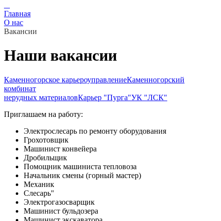
Главная
О нас
Вакансии
Наши вакансии
Каменногорское карьероуправление
Каменногорский
комбинат
нерудных материалов
Карьер "Пурга"
УК "ЛСК"
Приглашаем на работу:
Электрослесарь по ремонту оборудования
Грохотовщик
Машинист конвейера
Дробильщик
Помощник машиниста тепловоза
Начальник смены (горный мастер)
Механик
Слесарь"
Электрогазосварщик
Машинист бульдозера
Машинист экскаватора