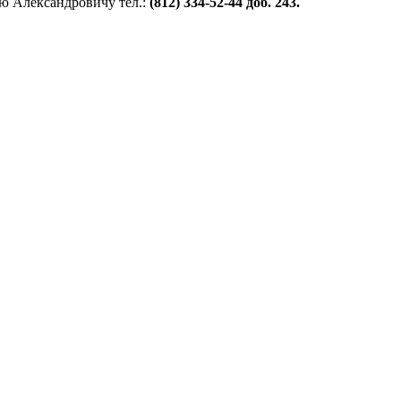
ю Александровичу тел.:
(812) 334-52-44 доб. 243.