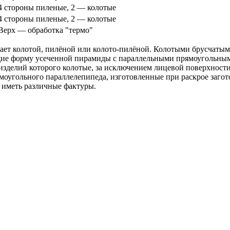
4 стороны пиленые, 2 — колотые
4 стороны пиленые, 2 — колотые
Верх — обработка "термо"
вает колотой, пилёной или колото-пилёной. Колотыми брусчаты
ие форму усеченной пирамиды с параллельными прямоугольным
изделий которого колотые, за исключением лицевой поверхности
моугольного параллелепипеда, изготовленные при раскрое заго
 иметь различные фактуры.