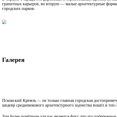
гранитных карьеров, во вторую — малые архитектурные форм
городских парков.
Галерея
Псковский Кремль — не только главная городская достопримеча
шедевр средневекового архитектурного зодчества вошёл в топ
Тем более почётным для нас является факт, что его набережны