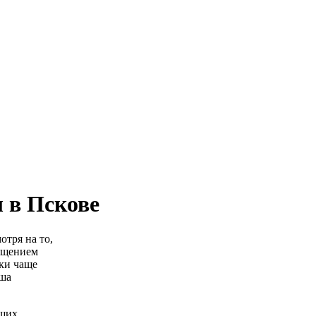
 в Пскове
тря на то,
ощением
ки чаще
аша
аших