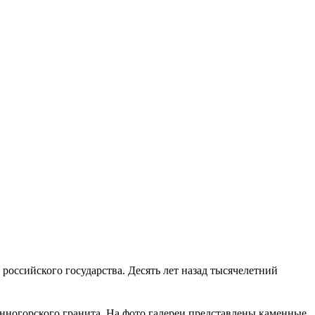
российского государства. Десять лет назад тысячелетний
енногорского гранита. На фото галереи представлены каменные