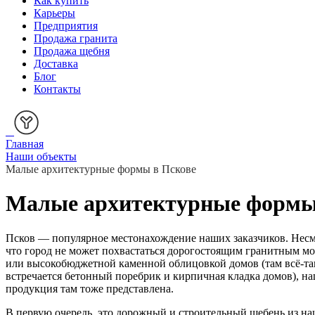
Как купить
Карьеры
Предприятия
Продажа гранита
Продажа щебня
Доставка
Блог
Контакты
Главная
Наши объекты
Малые архитектурные формы в Пскове
Малые архитектурные формы
Псков — популярное местонахождение наших заказчиков. Несмо
что город не может похвастаться дорогостоящим гранитным м
или высокобюджетной каменной облицовкой домов (там всё-та
встречается бетонный поребрик и кирпичная кладка домов), н
продукция там тоже представлена.
В первую очередь, это дорожный и строительный щебень из н