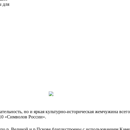
ы для
тельность, но и яркая культурно-историческая жемчужина всего 
-10 «Символов России».
е по р. Великой и р.Пскове благоустроены с использованием Кам