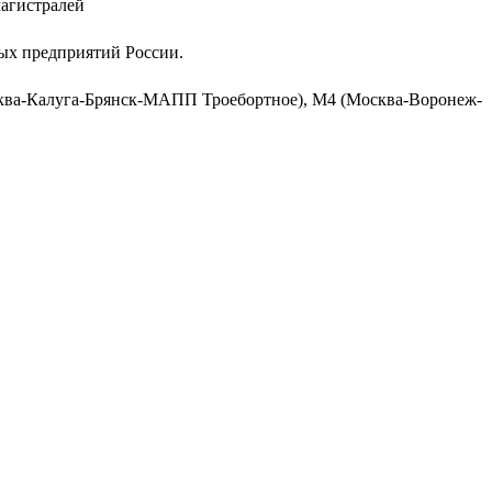
агистралей
ных предприятий России.
сква-Калуга-Брянск-МАПП Троебортное), М4 (Москва-Воронеж-