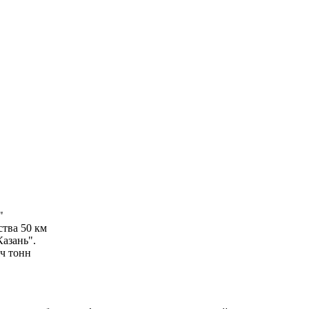
"
ства 50 км
азань".
яч тонн