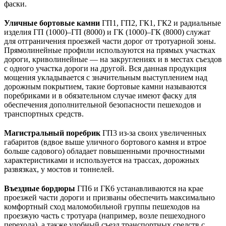
фаски.
Уличные бортовые камни
ГП1, ГП2, ГК1, ГК2 и радиальные
изделия ГП (1000)–ГП (8000) и ГК (1000)–ГК (8000) служат
для отграничения проезжей части дорог от тротуарной зоны.
Прямолинейные профили используются на прямых участках
дороги, криволинейные — на закруглениях и в местах съездов
с одного участка дороги на другой. Вся данная продукция
мощения укладывается с значительным выступлением над
дорожным покрытием, такие бортовые камни называются
поребриками и в обязательном случае имеют фаску для
обеспечения дополнительной безопасности пешеходов и
транспортных средств.
Магистральный поребрик
ГП3 из-за своих увеличенных
габаритов (вдвое выше уличного бортового камня и втрое
больше садового) обладает повышенными прочностными
характеристиками и используется на трассах, дорожных
развязках, у мостов и тоннелей.
Въездные бордюры
ГП6 и ГК6 устанавливаются на крае
проезжей части дороги и призваны обеспечить максимально
комфортный сход маломобильной группы пешеходов на
проезжую часть с тротуара (например, возле пешеходного
перехода), а также удобный съезд транспортных средств с