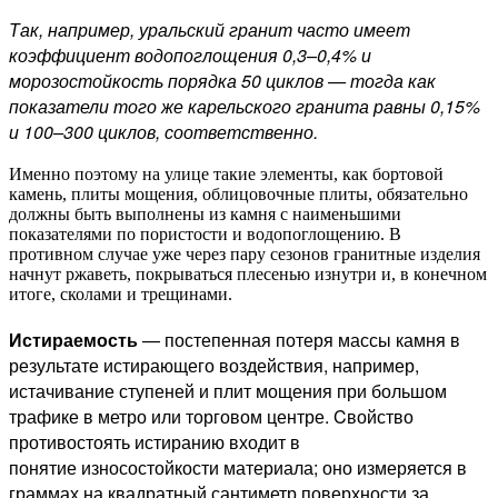
Так, например, уральский гранит часто имеет
коэффициент водопоглощения 0,3–0,4% и
морозостойкость порядка 50 циклов — тогда как
показатели того же карельского гранита равны 0,15%
и 100–300 циклов, соответственно.
Именно поэтому на улице такие элементы, как бортовой
камень, плиты мощения, облицовочные плиты, обязательно
должны быть выполнены из камня с наименьшими
показателями по пористости и водопоглощению. В
противном случае уже через пару сезонов гранитные изделия
начнут ржаветь, покрываться плесенью изнутри и, в конечном
итоге, сколами и трещинами.
Истираемость
— постепенная потеря массы камня в
результате истирающего воздействия, например,
истачивание ступеней и плит мощения при большом
трафике в метро или торговом центре. Cвойство
противостоять истиранию входит в
понятие износостойкости материала; оно измеряется в
граммах на квадратный сантиметр поверхности за