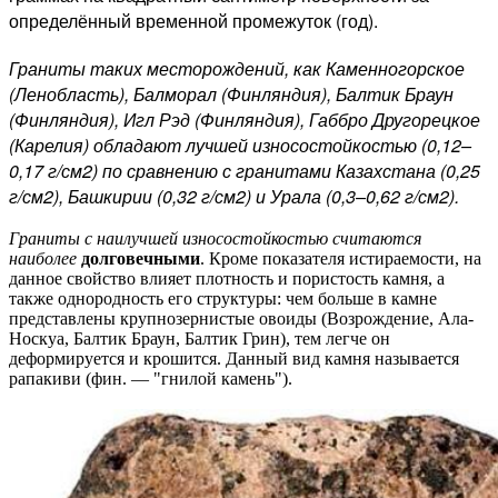
определённый временной промежуток (год).
Граниты таких месторождений, как Каменногорское
(Ленобласть), Балморал (Финляндия), Балтик Браун
(Финляндия), Игл Рэд (Финляндия), Габбро Другорецкое
(Карелия) обладают лучшей износостойкостью (0,12–
0,17 г/см2) по сравнению с гранитами Казахстана
(0,25
г/см2),
Башкирии (0,32
г/см2) и
Урала (0,3–0,62
г/см2).
Граниты с наилучшей износостойкостью считаются
наиболее
долговечными
. Кроме показателя истираемости, на
данное свойство влияет плотность и пористость камня, а
также однородность его структуры: чем больше в камне
представлены крупнозернистые овоиды (Возрождение, Ала-
Носкуа, Балтик Браун, Балтик Грин), тем легче он
деформируется и крошится. Данный вид камня называется
рапакиви (фин. — "гнилой камень").