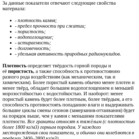
За данные показатели отвечают следующие свойства
материала:
- плотность камня;
- предел прочности при сжатии;
- пористость;
- водопоглощение;
- истираемость;
- долговечность;
- удельная активность природных радионуклидов.
Плотность
определяет твёрдость горной породы и
её
пористость
, а также способность к противостоянию
разного рода воздействиям (как механическим, так и
химическим). Более пористый камень обычно менее плотен и
менее твёрд, обладает большим водопоглощением и меньшей
морозостойкостью с водостойкостью. И наоборот: менее
пористый камень будет более плотным, более твёрдым, а его
способность противостоять попаданию влаги и выдерживать
большие циклы смены сезонов (замерзания-оттаивания) будет
на порядок выше, чем у камня с меньшими показателями
плотности.
Все граниты относят к тяжёлым (с плотностью
более 1800 кг/м3) горным породам. У каждого
месторождения свои показатели, и обычно они колеблются в
пределах 2400–2800 кг/м3).