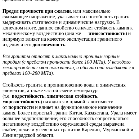
Предел прочности при сжатии
, или максимально
сжимающее напряжение, указывает на способность гранита
выдерживать статические и динамические нагрузки. В
конечном итоге, данное свойство означает стойкость камня к
механическому воздействию (она же —
износостойкость
) и
напрямую влияет на качество эксплуатации гранитного
изделия и его
долговечность
.
Все граниты относят к максимально прочным горным
породам (с пределом прочности более 100 МПа). У каждого
месторождения свои показатели, и обычно они колеблются в
пределах 100–280 МПа).
Стойкость гранита к проникновению воды и химических
элементов, а также частой смене температур
(т.е.
водостойкость, химическая стойкость,
морозостойкость
) находится в прямой зависимости
от
пористости
и влияет на функциональное назначение
камня. Более пористый гранит Китая, Казахстана, Урала имеет
большее водопоглощение; его способность сопротивляться
негативному воздействию окружающей среды выражена
слабее, нежели у северных гранитов Карелии, Мурманской и
Ленинградской области
.